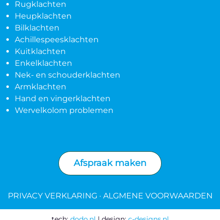
Rugklachten
Heupklachten
Bilklachten
Achillespeesklachten
Kuitklachten
Enkelklachten
Nek- en schouderklachten
Armklachten
Hand en vingerklachten
Wervelkolom problemen
Afspraak maken
PRIVACY VERKLARING
·
ALGMENE VOORWAARDEN
tech:
dodo.nl
|
design:
c-designs.nl