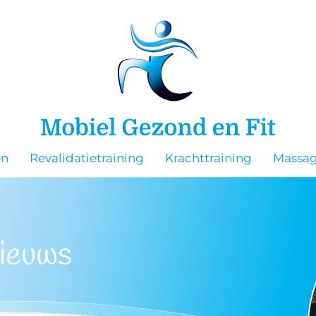
en
Revalidatietraining
Krachttraining
Massa
ieuws