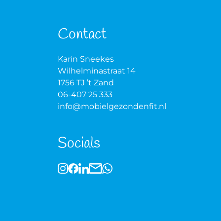
Zij heeft nu een mooie site
gemaakt helemaal naar mijn
Contact
wensen. Echt heel blij mee.
gerust een kijkje en laat me
wat je ervan vindt.
Karin Sneekes
Wilhelminastraat 14
1756 TJ ’t Zand
06-407 25 333
info@mobielgezondenfit.nl
Socials