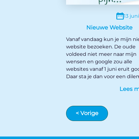
13 jun
Nieuwe Website
Vanaf vandaag kun je mijn n
website bezoeken. De oude
voldeed niet meer naar mijn
wensen en google zou alle
websites vanaf 1 juni eruit go
Daar sta je dan voor een dil
ga je op facebook en instagr
Lees 
verder of laat je een site mak
De vorige kon ik heel eenvou
via google maken maar ik wi
<
Vorige
dan toch een eigen design e
naar mijn huisstijl die ik al ee
tijdje voer. Carla kon mij hel
van C-designs. https://c-desig