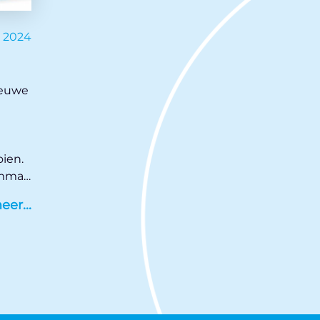
i 2024
ieuwe
oien.
emma,
am
meer
en.
dig
lde
n
n
pen
ns.nl/