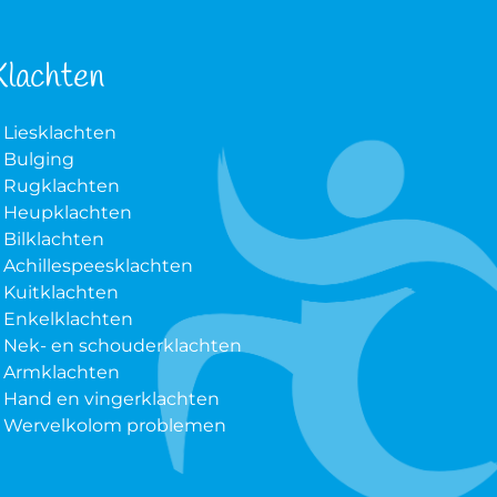
Klachten
Liesklachten
Bulging
Rugklachten
Heupklachten
Bilklachten
Achillespeesklachten
Kuitklachten
Enkelklachten
Nek- en schouderklachten
Armklachten
Hand en vingerklachten
Wervelkolom problemen