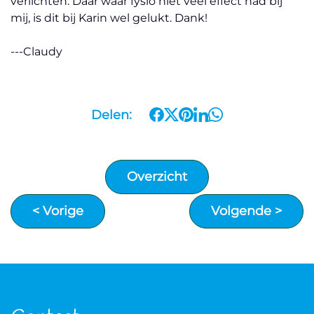
verlichten. Daar waar fysio niet veel effect had bij
mij, is dit bij Karin wel gelukt. Dank!
---Claudy
Delen:
Overzicht
< Vorige
Volgende >